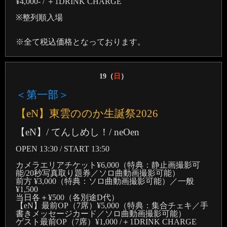
¥4,000- / ＋1DRINK CHARGE
※整列順入場
※全て税込価格となっております。
19（
日
）
＜第一部＞
【eN】東雲ののか生誕祭2026
【eN】/ てんしめし！/ neOen
OPEN 13:30 / START 13:50
カメラエリアチケット¥6,000（特典：静止画撮影可
能/20秒写真取り題券／ソロ曲動画撮影可能）
前方 ¥3,000（特典：ソロ曲動画撮影可能）／一般
¥1,500
当日各＋¥500（各別途D代）
【eN】最前OP（7席）¥5,000（特典：集合チェキ／手
書きメッセージカード／ソロ曲動画撮影可能）
ゲスト最前OP（7席）¥1,000 /＋1DRINK CHARGE