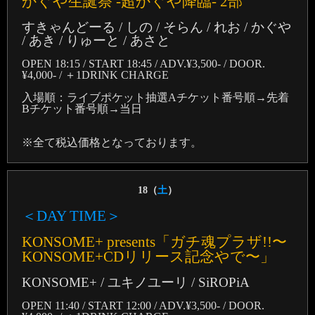
かぐや生誕祭 -超かぐや降臨- 2部
すきゃんどーる / しの / そらん / れお / かぐや
/ あき / りゅーと / あさと
OPEN 18:15 / START 18:45 / ADV.¥3,500- / DOOR.
¥4,000- / ＋1DRINK CHARGE
入場順：ライブポケット抽選Aチケット番号順→先着
Bチケット番号順→当日
※全て税込価格となっております。
18（
土
）
＜DAY TIME＞
KONSOME+ presents「ガチ魂プラザ!!〜
KONSOME+CDリリース記念やで〜」
KONSOME+ / ユキノユーリ / SiROPiA
OPEN 11:40 / START 12:00 / ADV.¥3,500- / DOOR.